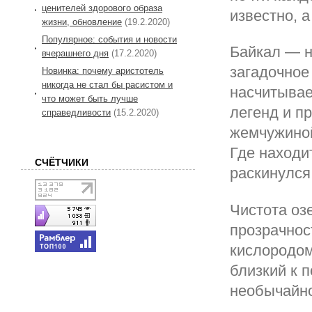
ценителей здорового образа
известно, 
жизни, обновление
(19.2.2020)
Популярное: события и новости
Байкал — н
вчерашнего дня
(17.2.2020)
загадочное
Новинка: почему аристотель
никогда не стал бы расистом и
насчитывае
что может быть лучше
легенд и п
справедливости
(15.2.2020)
жемчужиной
Где находи
СЧЁТЧИКИ
раскинулся
Чистота оз
прозрачнос
кислородом
близкий к 
необычайно