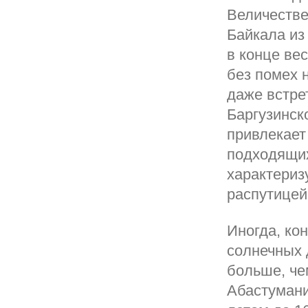
Величестве
Байкала из
в конце ве
без помех 
даже встре
Баргузинск
привлекает
подходящих
характериз
распутицей
Иногда, ко
солнечных 
больше, че
Абастумани