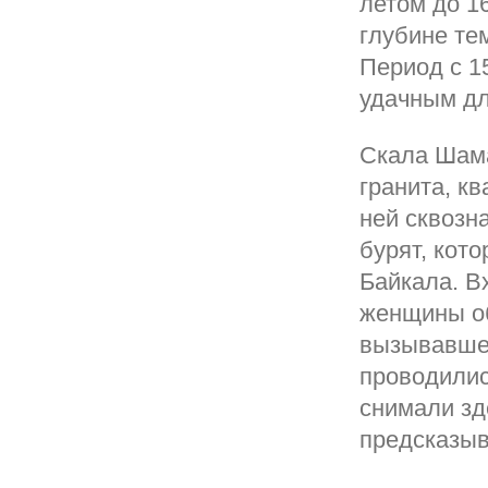
летом до 16
глубине те
Период с 1
удачным дл
Скала Шама
гранита, к
ней сквозн
бурят, кот
Байкала. В
женщины об
вызывавшей
проводилис
снимали зд
предсказыв