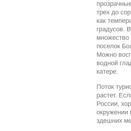
прозрачные
трех до со
как темпер
градусов. 
множество 
поселок Бо
Можно восп
водной гла
катере.
Поток тури
растет. Есл
России, хо
окружении 
здешних ме