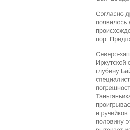
Согласно д
появилось 
происхожде
пор. Предп
Северо-зап
Иркутской 
глубину Ба
специалист
погрешност
Таньганьик
проигрывае
и ручейков
половину о
вытекает и