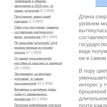
Требования и образец
заполнения в 2019 году, от
наших читателей
(3.3.2020)
Длина озер
Популярное: мороз юрий
павлович
(1.3.2020)
уровнем мо
Обед для похудения, правила
вытянулась
составления диетического
составляют
меню, интересное
(29.2.2020)
По просьбам читателей: клуб
государств
множественные источники
виде полум
дохода
(27.2.2020)
км в самом
От наших пользователей:
настойка из каштана от варикоза
(25.2.2020)
В пору цве
Эксперимент на миллион
уменьшаетс
долларов, от наших
пользователей
(23.2.2020)
интерес у 
Витамины и целебные травы
брошенной 
помогут забеременеть,
длительное
интересное
(21.2.2020)
почти кажд
Полезная информация для всех