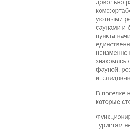
довольно р
комфортабе
уютными ре
саунами и 
пункта нач
единственн
неизменно 
знакомясь 
фауной, ре
исследован
В поселке 
которые сто
Функционир
туристам н