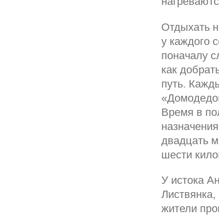
нагреваютс
Отдыхать н
у каждого 
поначалу с
как добрат
путь. Кажд
«Домодедов
Время в по
назначения
двадцать м
шести кило
У истока А
Листвянка,
жители про