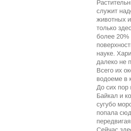
Растительн
служит над
животных и
только здес
более 20% 
поверхност
науке. Хари
далеко не 
Всего их о
водоеме в 
До сих пор 
Байкал и к
сугубо мор
попала сюд
передвигая
Сейчас зде