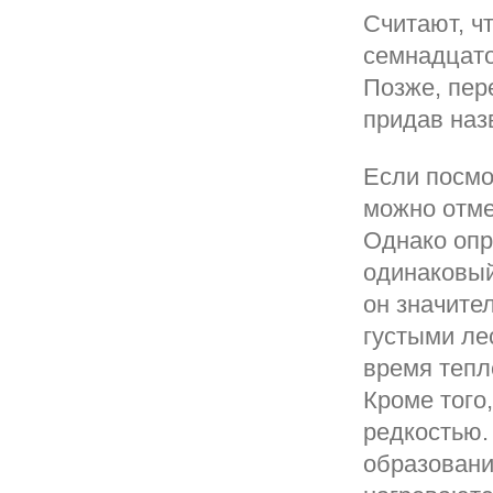
Считают, ч
семнадцато
Позже, пер
придав наз
Если посмо
можно отмет
Однако опр
одинаковый
он значите
густыми ле
время тепле
Кроме того
редкостью.
образовани