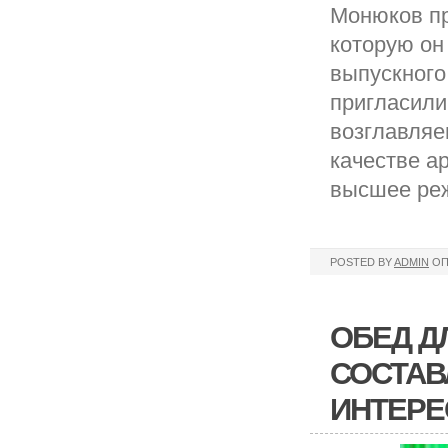
Монюков пр
которую он
выпускного
пригласили
возглавляе
качестве а
высшее реж
POSTED BY
ADMIN
ОП
ОБЕД Д
СОСТАВ
ИНТЕРЕ