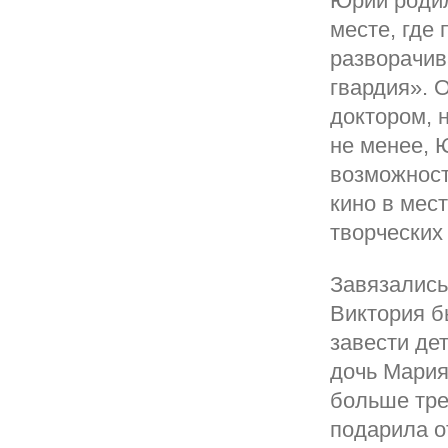
Юрий родил
месте, где
разворачив
гвардия». 
доктором, 
не менее, 
возможност
кино в мес
творческих
Завязались
Виктория б
завести де
дочь Мария
больше тре
подарила от