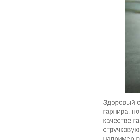
Здоровый о
гарнира, н
качестве г
стручковую
например р