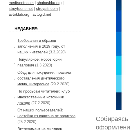
medtsentr.com
|
shabashka.org
|
stroytsentr.net
|
stroysiti.com
|
avtoklub.org
|
avtogid.net
НЕДАВНЕЕ:
Требования и образец
заполнения в 2019 году, от
наших читателей
(3.3.2020)
Популярное: мороз юрий
павлович
(1.3.2020)
Обед для похудения, правила
составления диетического
меню, интересное
(29.2.2020)
По просьбам читателей: клуб
множественные источники
дохода
(27.2.2020)
От наших пользователей:
настойка из каштана от варикоза
Собираясь 
(25.2.2020)
оформлении
Эксперимент на миллион