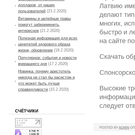
Латвию име
долларов, от наших
пользователей
(23.2.2020)
делают тип
Витамины и целебные травы
многих, ис
помогут забеременеть,
быстро и л
интересное
(21.2.2020)
Полезная информация для всех
на сайте п
ценителей здорового образа
жизни, обновление
(19.2.2020)
Скачать об
Популярное: события и новости
вчерашнего дня
(17.2.2020)
Спонсорско
Новинка: почему аристотель
никогда не стал бы расистом и
что может быть лучше
Высокие тр
справедливости
(15.2.2020)
информации
следует отв
СЧЁТЧИКИ
POSTED BY
ADMIN
ОП