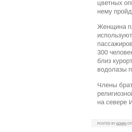
цветных оп
нему пройд
Женщина пл
используют
пассажиров
300 челове
близ курор
водолазы п
Члены брат
религиозно
на севере 
POSTED BY
ADMIN
ОП