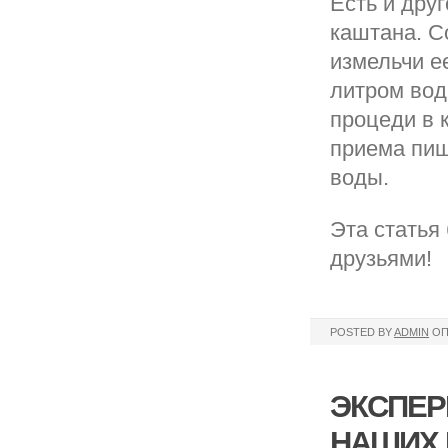
Есть и друг
каштана. С
измельчи е
литром вод
процеди в 
приема пищ
воды.
Эта статья
друзьями!
POSTED BY
ADMIN
ОП
ЭКСПЕР
НАШИХ 