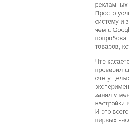
рекламных 
Просто усл
систему и 
чем с Googl
попробоват
товаров, к
Что касаетс
проверил с
счету целы
эксперимен
занял у ме
настройки 
И это всег
первых час