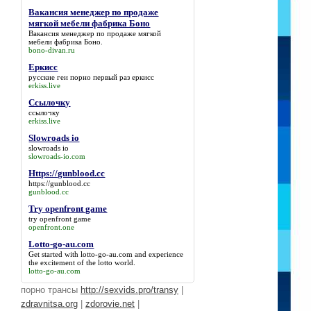
Вакансия менеджер по продаже
мягкой мебели фабрика Боно
Вакансия менеджер по продаже мягкой
мебели фабрика Боно
.
bono-divan.ru
Еркисс
русские геи порно первый раз
еркисс
erkiss.live
Ссылочку
ссылочку
erkiss.live
Slowroads io
slowroads io
slowroads-io.com
Https://gunblood.cc
https://gunblood.cc
gunblood.cc
Try openfront game
try openfront game
openfront.one
Lotto-go-au.com
Get started with
lotto-go-au.com
and experience
the excitement of the lotto world.
lotto-go-au.com
порно трансы
http://sexvids.pro/transy
|
zdravnitsa.org
|
zdorovie.net
|