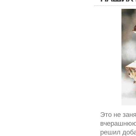
Это не зан
вчерашнюю 
решил доба