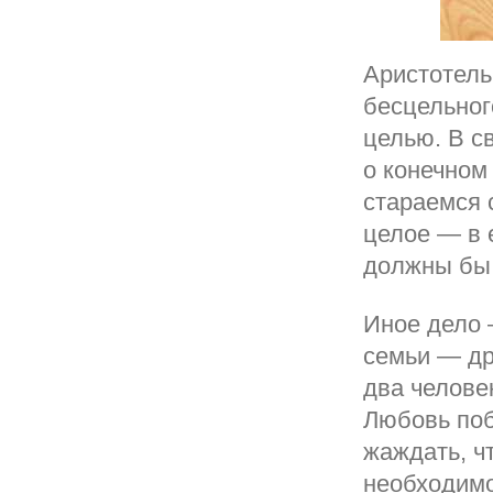
Аристотель
бесцельног
целью. В с
о конечном
стараемся 
целое — в 
должны бы
Иное дело 
семьи — др
два челове
Любовь поб
жаждать, ч
необходимо