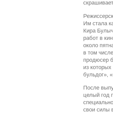
скрашивает
Режиссерск
Им стала к
Кира Булыч
работ в ки
около пятн
в том числ
продюсер б
из которых
бульдог», 
После выпу
целый год 
специально
свои силы 