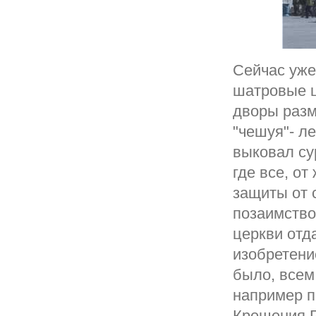
Сейчас уже 
шатровые ц
дворы разм
"чешуя"- ле
выковал су
где все, о
защиты от с
позаимство
церкви отд
изобретени
было, всем
например п
Крещения 