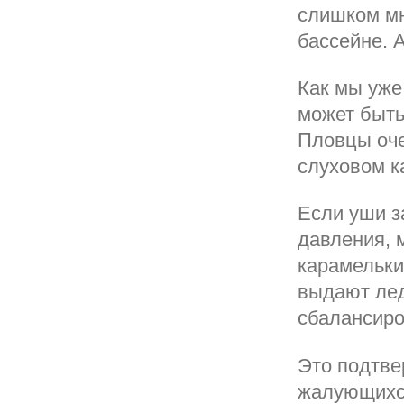
слишком мн
бассейне. 
Как мы уже
может быть
Пловцы оче
слуховом к
Если уши з
давления, 
карамельки
выдают лед
сбалансиро
Это подтве
жалующихся