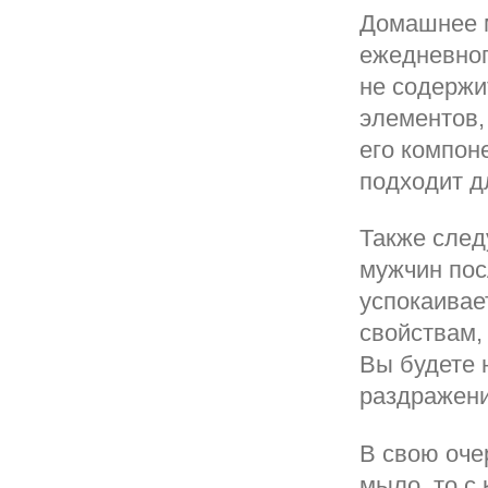
Домашнее 
ежедневног
не содержи
элементов,
его компон
подходит д
Также след
мужчин пос
успокаивает
свойствам,
Вы будете 
раздражени
В свою оче
мыло, то с