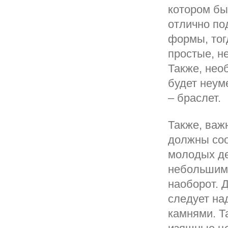
котором бы
отлично по
формы, тог
простые, н
Также, нео
будет неум
– браслет.
Также, важ
должны соо
молодых де
небольшими
наоборот. 
следует на
камнями. Т