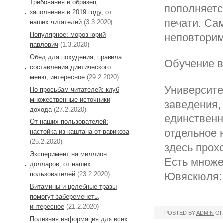
Требования и образец
пополняетс
заполнения в 2019 году, от
печати. Са
наших читателей
(3.3.2020)
Популярное: мороз юрий
неповторим
павлович
(1.3.2020)
Обед для похудения, правила
Обучение в
составления диетического
меню, интересное
(29.2.2020)
Университе
По просьбам читателей: клуб
множественные источники
заведения,
дохода
(27.2.2020)
единственн
От наших пользователей:
отдельное 
настойка из каштана от варикоза
(25.2.2020)
здесь прох
Эксперимент на миллион
Есть множе
долларов, от наших
пользователей
(23.2.2020)
Ювяскюля:
Витамины и целебные травы
помогут забеременеть,
интересное
(21.2.2020)
POSTED BY
ADMIN
ОП
Полезная информация для всех