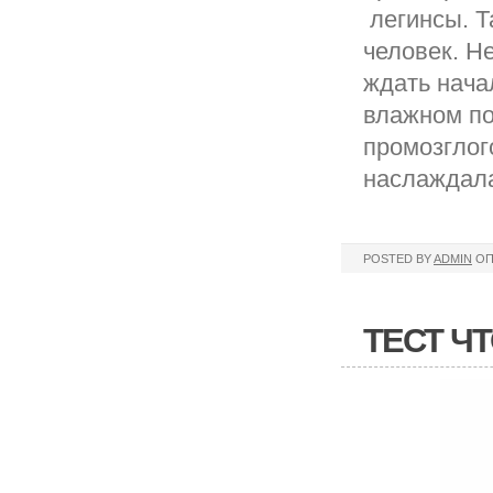
легинсы. Т
человек. Н
ждать нача
влажном по
промозглог
наслаждала
POSTED BY
ADMIN
ОП
ТЕСТ Ч