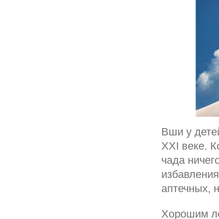
Вши у дете
XXI веке. К
чада ничего
избавления
аптечных, н
Хорошим ле