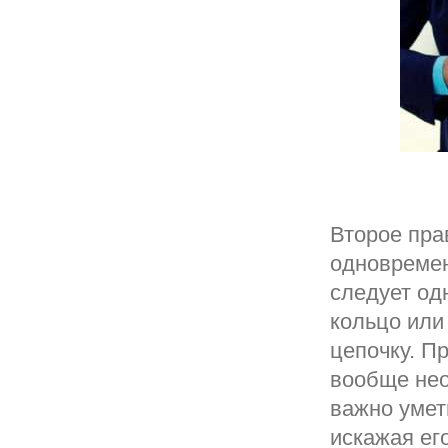
Второе пра
одновремен
следует од
кольцо или
цепочку. П
вообще нео
важно умет
искажая ег